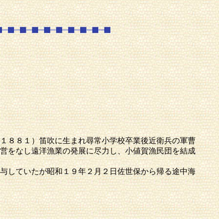
１８８１）笛吹に生まれ尋常小学校卒業後近衛兵の軍曹
営をなし遠洋漁業の発展に尽力し、小値賀漁民団を結成
与していたが昭和１９年２月２日佐世保から帰る途中海