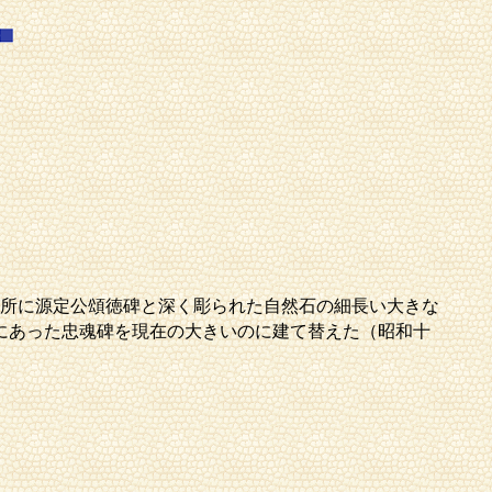
所に源定公頌徳碑と深く彫られた自然石の細長い大きな
にあった忠魂碑を現在の大きいのに建て替えた（昭和十