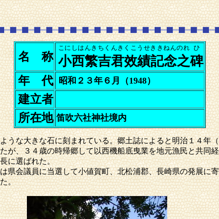
こにしはんきちくんきくこうせききねんのれ
ひ
名 称
小西繁吉君效績記念之
碑
年 代
昭和２３年６月（1948）
建立者
所在地
笛吹六社神社境内
ような大きな石に刻まれている。郷土誌によると明治１４年（
たが、３４歳の時帰郷して以西機船底曳業を地元漁民と共同経
長に選ばれた。
は県会議員に当選して小値賀町、北松浦郡、長崎県の発展に寄
た。