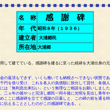
感 謝 碑
名 称
年 代
昭和８年（１９３６）
建立者
大浦郷民
所在地
大浦郷
用して建てている。感謝碑を建るに至った経緯を大浦出身の元
金の返済もできず、いくら働いても納税さへできない状態であ
千円を借り受け、これを各人の負債額に按分して貸付、各個人
には「無利息出来払い」という無理なご相談をお願いしました
、二ヵ年の後やっと完済し郷民一同今後に光明を見出し青年や
めここに感謝碑を立てて感謝の日暮しと、この碑の前を通る時
に伝えることとしたのがこの感謝碑である。』