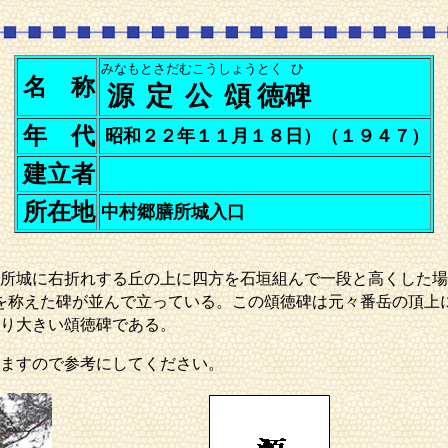
みなもとさだむこうしょう
とく
ひ
名 称
源定公頌
徳
碑
年 代
昭和２２年１１月１８日）（１９４７）
建立者
所在地
中村郷膳所城入口
所城に右折れする丘の上に四方を石垣組んで一段と高くした場
を称えた碑が並んで立っている。この頌徳碑は元々番岳の頂上
り大きい頌徳碑である。
ますので参考にしてください。