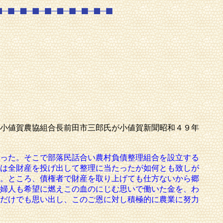
小値賀農協組合長前田市三郎氏が小値賀新聞昭和４９年
った。そこで部落民話合い農村負債整理組合を設立する
は全財産を投げ出して整理に当たったが如何とも致しが
。ところ、債権者で財産を取り上げても仕方ないから郷
婦人も希望に燃えこの血のにじむ思いで働いた金を、わ
だけでも思い出し、このご恩に対し積極的に農業に努力