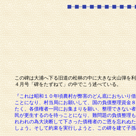
この碑は大浦へ下る旧道の松林の中に大きな火山弾を利
４月号「碑をたずねて」の中でこう述べている。
『これは昭和１０年頃農村が弊害のどん底におちいり借
ことになり、村当局にお願いして、国の負債整理資金８
たく、各債権者一同にお集まりを願い、整理できない者
民が更生するのを待っことになり、難問題の負債整理も
れわれの為大決断して下さった債権者のご恩を忘れぬた
しょう。
そして約束を実行しようと、この碑を建て子孫