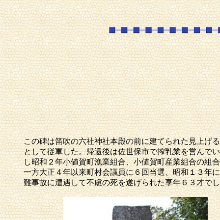
この碑は笛吹の六社神社本殿の前に建てられた見上げる
として従軍した。帰還後は佐世保市で搾乳業を営んでい
し昭和２年小値賀町漁業組合、小値賀町産業組合の組合
一方大正４年以来町村会議員に６回当選、昭和１３年に
難事故に遭遇して不慮の死を遂げられた享年６３才でし