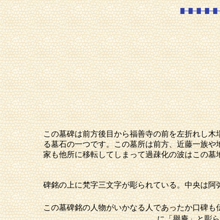
この墓碑は前方後目から福善寺の前を左折れし木
る墓石の一つです。この墓所は前方、近藤一族や
家も他所に移転してしまって過疎化の波はこの墓
碑銘の上に梵字三文字が彫られている。中央は阿
この墓碑銘の人物がいかなる人であったか口碑も
に「譽庵」と彫ら