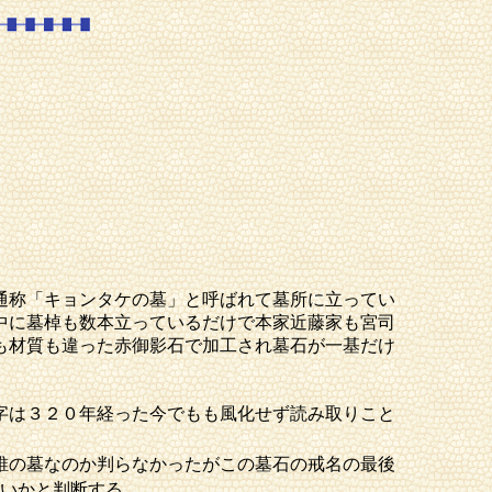
通称「キョンタケの墓」と呼ばれて墓所に立ってい
中に墓棹も数本立っているだけで本家近藤家も宮司
も材質も違った赤御影石で加工され墓石が一基だけ
字は３２０年経った今でもも風化せず読み取りこと
誰の墓なのか判らなかったがこの墓石の戒名の最後
いかと判断する。