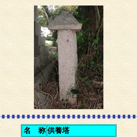
名 称
供養塔