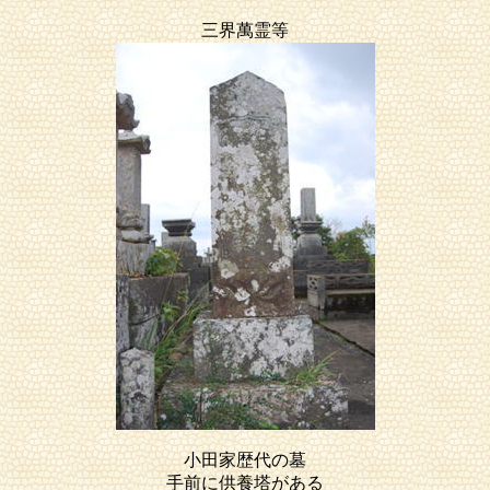
三界萬霊等
小田家歴代の墓
手前に供養塔がある