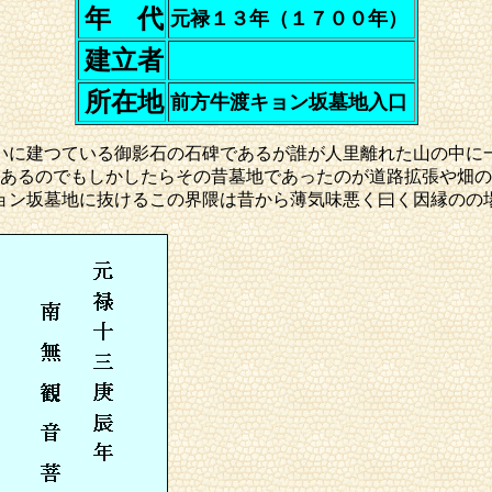
年 代
元禄１３年（１７００年）
建立者
所在地
前方牛渡キョン坂墓地入口
いに建つている御影石の石碑であるが誰が人里離れた山の中に
あるのでもしかしたらその昔墓地であったのが道路拡張や畑の
ョン坂墓地に抜けるこの界隈は昔から薄気味悪く曰く因縁のの