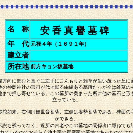
名 称
安 香 真 譽 墓 碑
年 代
元禄４年（１６９１年）
建立者
所在地
前方キョン坂墓地
場方向に進むと直ぐに左手にこんもりと雑草が生い茂った丘に
地の神島神社の宮司が代々眠る由緒ある墓所だっが今は雑草の
地まで押し寄せている。この墓所の奥まった所に他の墓石と形
立っている。
弥陀如来、右側は観世音菩薩、左側は姿勢菩薩である。碑面の
ができる。
伝説も残ってなく、近所の古老やこの墓地の関係者に尋ねても
れているのでおそらく浄土宗の資産家の墓地であったのではな