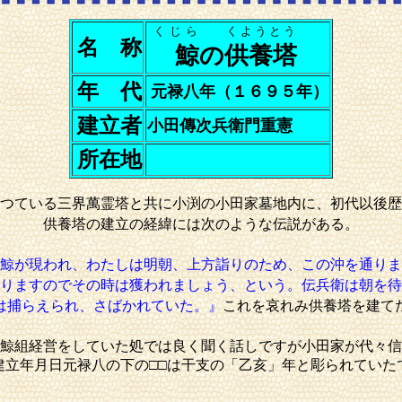
くじら
くようとう
名 称
鯨
の
供養塔
年 代
元禄八年（１６９５年）
建立者
小田傳次兵衛門重憲
所在地
つている三界萬霊塔と共に小渕の小田家墓地内に、初代以後歴
建立の経緯には次のような伝説がある。
供養塔の
鯨が現われ、わたしは明朝、上方詣りのため、この沖を通りま
りますのでその時は獲われましょう、という。伝兵衛は朝を待
は捕らえられ、さばかれていた。』
これを哀れみ供養塔を建て
鯨組経営をしていた処では良く聞く話しですが小田家が代々信
建立年月日元禄八の下の□□は干支の「乙亥」年と彫られていた